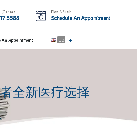
 (General)
Plan A Visit
17 5588
Schedule An Appointment
e An Appointment
GB
患者全新医疗选择